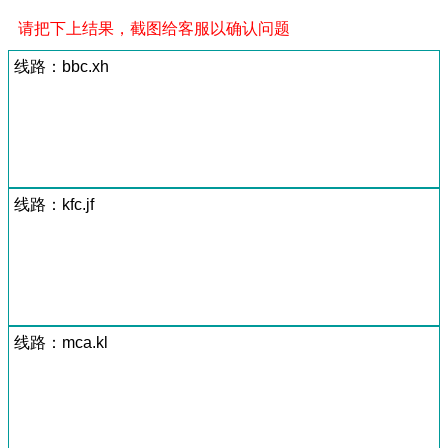
请把下上结果，截图给客服以确认问题
线路：bbc.xh
线路：kfc.jf
线路：mca.kl